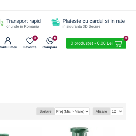
Transport rapid
Plateste cu cardul si in rate
oriunde in Romania
in siguranta 3D Secure
0
0
0
0 produs(e) - 0,00 Lei
Contul meu
Favorite
Compara
Sortare
Afisare