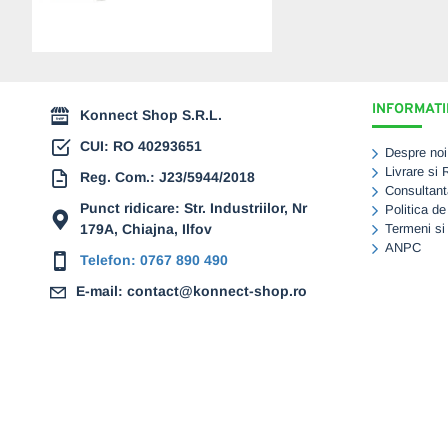
(GLSM24)
3.324,00 Lei
INFORMATII
Konnect Shop S.R.L.
CUI: RO 40293651
Despre noi
Livrare si 
Reg. Com.: J23/5944/2018
Consultant
Punct ridicare: Str. Industriilor, Nr
Politica de
179A, Chiajna, Ilfov
Termeni si 
ANPC
Telefon: 0767 890 490
E-mail: contact@konnect-shop.ro