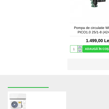
Pompa de circulatie W
PICO1.0 25/1-8 (42
1.499,00 Le
ADAUGĂ ÎN COŞ
RECENT VIZUALIZATE
CELE MAI CAUTATE
Aer conditionat
GOLDSENSE M-Pro,
24000 BTU, Clasa
A++/A+, Wi-Fi, Inverter