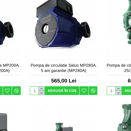
us MP200A.
Pompa de circulatie Salus MP280A.
Pompa de cir
200A)
5 ani garantie (MP280A)
25/
565,00 Lei
6
ADAUGĂ ÎN COŞ
AD