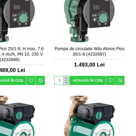
ico 25/1-8, H max. 7.6
Pompa de circulatie Wilo Atmos Pico
.4 mc/h, PN 10, 230 V
30/1-8 (4232697)
(4232696)
1.493,00 Lei
489,00 Lei
AUGĂ ÎN COŞ
ADAUGĂ ÎN COŞ