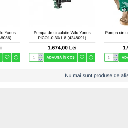
ilo Yonos
Pompa de circulatie Wilo Yonos
Pompa circul
48086)
PICO1.0 30/1-8 (4248091)
i
1.674,00 Lei
1.
ADAUGĂ ÎN COŞ
AD
Nu mai sunt produse de afis