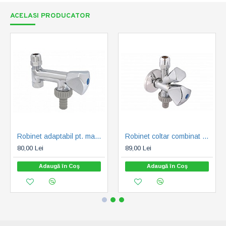
ACELASI PRODUCATOR
Robinet adaptabil pt. masina de spalat SCHLOSSER 3/8"-3/4" (0017211050001)
Robinet coltar combinat SCHLOSSER 1/2"-3/4" - 3/8"-10 mm (0017201550001)
80,00 Lei
89,00 Lei
Adaugă în Coş
Adaugă în Coş