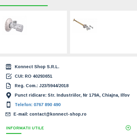
RECENT VIZUALIZATE
CELE MAI CAUTATE
Robinet coltar
Robinet de exterior
SCHLOSSER
anti-inghet
1/2"-1/2"
adaptabil
(0071111550001)
SCHLOSSER
1/2"-3/4"
25,00 Lei
(0028151550001)
503,00 Lei
Konnect Shop S.R.L.
CUI: RO 40293651
Reg. Com.: J23/5944/2018
Punct ridicare: Str. Industriilor, Nr 179A, Chiajna, Ilfov
Telefon: 0767 890 490
E-mail: contact@konnect-shop.ro
INFORMATII UTILE