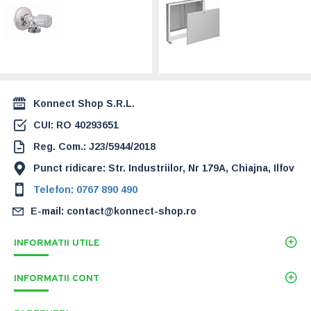
Robinet coltar
Kan-therm Cutie
SCHLOSSER
distribuitor montaj
1/2"-3/4"
ingropat 335x575-
(0071131550001)
665x110-170 (SPE-
0)
28,00 Lei
180,00 Lei
Konnect Shop S.R.L.
CUI: RO 40293651
Reg. Com.: J23/5944/2018
Punct ridicare: Str. Industriilor, Nr 179A, Chiajna, Ilfov
Telefon: 0767 890 490
E-mail: contact@konnect-shop.ro
INFORMATII UTILE
INFORMATII CONT