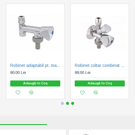
Robinet adaptabil pt. masina de spalat SCHLOSSER 3/8"-3/4" (0017211050001)
Robinet coltar combinat SCHLOSSER 1/2"-3/4" - 3/8"-10 mm (0017201550001)
80,00 Lei
89,00 Lei
Adaugă în Coş
Adaugă în Coş
RECENT VIZUALIZATE
CELE MAI CAUTATE